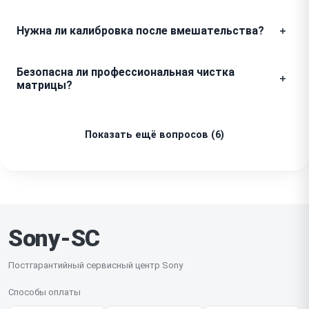
дополнительные работы в итоговый счет без
Гарантийным случаем считается ситуация, когда
Нужна ли калибровка после вмешательства?
подтверждения, так как окончательная стоимость
отремонтированный узел снова выходит из строя в
ремонта согласовывается только после полной
рамках заявленных симптомов, например, если после
Да, при любом ремонте внутренних модулей мы
дефектовки.
замены шлейфа дисплея картинка снова пропадает.
Безопасна ли профессиональная чистка
обязательно выполняем программную калибровку
Мы бесплатно устраняем такие дефекты при
матрицы?
автофокуса и системы стабилизации. Это
соблюдении условий эксплуатации, так как
необходимо для того, чтобы сенсор и оптика
Мы используем только специальные
отвечаем за выполненную работу и установленные
работали синхронно, а снимки были резкими по
антистатические инструменты и
детали.
Показать ещё вопросов (6)
всему полю кадра.
сертифицированные жидкости, которые не
оставляют разводов и не повреждают фильтр
сенсора. Это полностью безопасно для оптики и
позволяет гарантированно избавиться от пятен на
светлом фоне, которые не убрать обычной грушей.
Sony-SC
Постгарантийный сервисный центр Sony
Способы оплаты